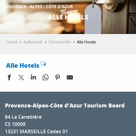
Aller
au
ALLE HOTELS
contenu
ENTDECKEN
principal
Home
Aufenthalt
Unterkünfte
Alle Hotels
AKTIVITÄTEN
Ajouter aux favoris
Alle Hotels
AUFENTHALT
Rotonde
ESPACE PRO
Saint-Christophe
Provence-Alpes-Côte d’Azur Tourism Board
La Bastide de Mougins
64 La Canebière
InterContinental Marseille-Hotel Dieu
CS 10009
Hôtel Albert 1er
13231 MARSEILLE Cedex 01
Grand Hôtel Dauphiné, Boutique Hôtel & Suite