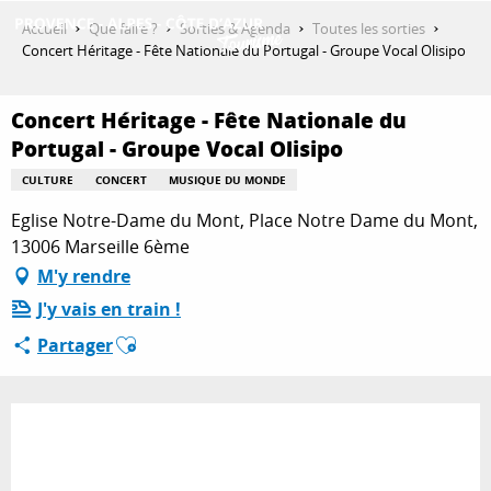
Aller
Accueil
Que faire ?
Sorties & Agenda
Toutes les sorties
au
Concert Héritage - Fête Nationale du Portugal - Groupe Vocal Olisipo
contenu
DÉCOUVRIR
principal
Concert Héritage - Fête Nationale du
Portugal - Groupe Vocal Olisipo
QUE FAIRE ?
CULTURE
CONCERT
MUSIQUE DU MONDE
Eglise Notre-Dame du Mont, Place Notre Dame du Mont,
13006 Marseille 6ème
SÉJOURNER
M'y rendre
J'y vais en train !
Ajouter aux favoris
ESPACE PRO
Partager