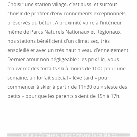
Choisir une station village, c’est aussi et surtout
choisir de profiter d’environnements exceptionnels,
préservés du béton. A proximité voire à l’intérieur
même de Parcs Naturels Nationaux et Régionaux,
nos stations bénéficient d’un climat sec, très
ensoleillé et avec un très haut niveau d’enneigement.
Dernier atout non négligeable : les prix ! Ici, vous
trouverez des forfaits ski à moins de 100€ pour une
semaine, un forfait spécial « lève-tard » pour
commencer à skier à partir de 11h30 ou « sieste des
petits » pour que les parents skient de 15h à 17h.
LA STATION DE SERRE EYRAUD
LA STATION DE VAL PELENS
La station village de Serre Eyraud est rattachée à
LA STATION D’ANCELLE : SKI ET MONTAGNE
DANS LE CHAMPSAUR
La station village de Val Pelens est située sur la
LA STATION DE CEILLAC : SKI ET ACTIVITÉS
la ville d’Orcières, surplombant la vallée du