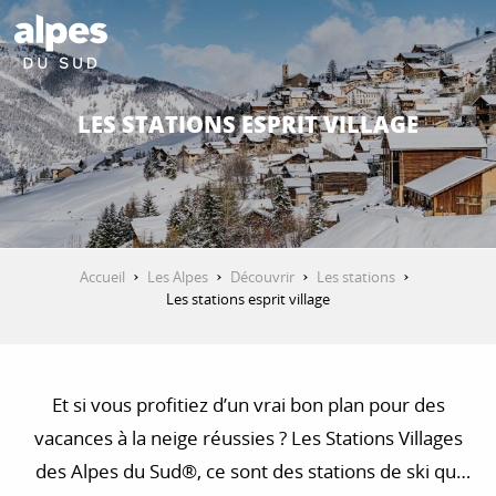
Aller
au
contenu
DÉCOUVRIR
principal
LES STATIONS ESPRIT VILLAGE
QUE FAIRE ?
SÉJOURNER
Accueil
Les Alpes
Découvrir
Les stations
Les stations esprit village
ESPACE PRO
Et si vous profitiez d’un vrai bon plan pour des
vacances à la neige réussies ? Les Stations Villages
des Alpes du Sud®, ce sont des stations de ski qui