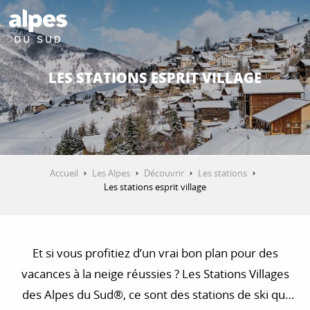
Aller
au
contenu
DÉCOUVRIR
principal
LES STATIONS ESPRIT VILLAGE
QUE FAIRE ?
SÉJOURNER
Accueil
Les Alpes
Découvrir
Les stations
Les stations esprit village
ESPACE PRO
Et si vous profitiez d’un vrai bon plan pour des
vacances à la neige réussies ? Les Stations Villages
des Alpes du Sud®, ce sont des stations de ski qui