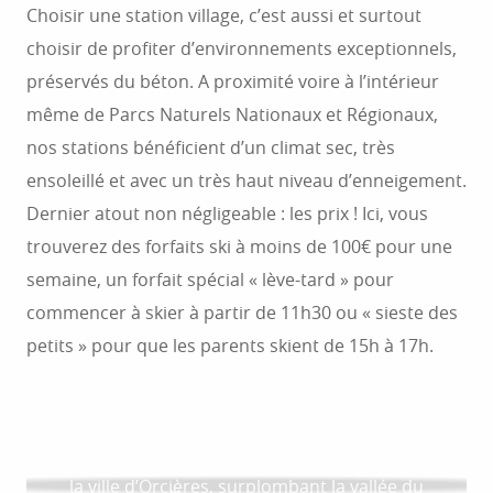
Choisir une station village, c’est aussi et surtout
choisir de profiter d’environnements exceptionnels,
préservés du béton. A proximité voire à l’intérieur
même de Parcs Naturels Nationaux et Régionaux,
nos stations bénéficient d’un climat sec, très
ensoleillé et avec un très haut niveau d’enneigement.
Dernier atout non négligeable : les prix ! Ici, vous
trouverez des forfaits ski à moins de 100€ pour une
semaine, un forfait spécial « lève-tard » pour
commencer à skier à partir de 11h30 ou « sieste des
petits » pour que les parents skient de 15h à 17h.
LA STATION DE SERRE EYRAUD
LA STATION DE VAL PELENS
La station village de Serre Eyraud est rattachée à
LA STATION D’ANCELLE : SKI ET MONTAGNE
DANS LE CHAMPSAUR
La station village de Val Pelens est située sur la
LA STATION DE CEILLAC : SKI ET ACTIVITÉS
la ville d’Orcières, surplombant la vallée du