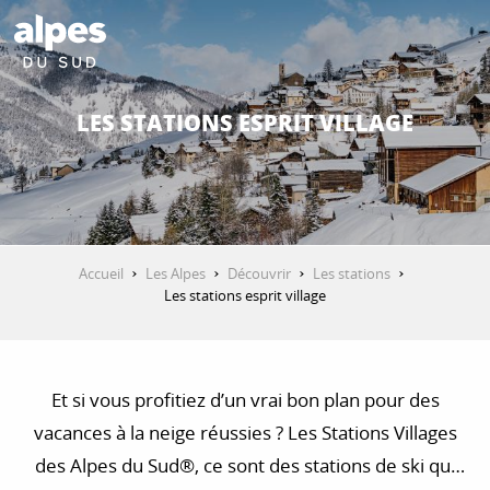
Aller
au
contenu
DÉCOUVRIR
principal
LES STATIONS ESPRIT VILLAGE
QUE FAIRE ?
SÉJOURNER
Accueil
Les Alpes
Découvrir
Les stations
Les stations esprit village
ESPACE PRO
Et si vous profitiez d’un vrai bon plan pour des
vacances à la neige réussies ? Les Stations Villages
des Alpes du Sud®, ce sont des stations de ski qui