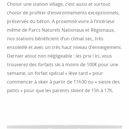
Choisir une station village, c’est aussi et surtout
choisir de profiter d’environnements exceptionnels,
préservés du béton. A proximité voire à l’intérieur
même de Parcs Naturels Nationaux et Régionaux,
nos stations bénéficient d’un climat sec, très
ensoleillé et avec un très haut niveau d’enneigement.
Dernier atout non négligeable : les prix ! Ici, vous
trouverez des forfaits ski à moins de 100€ pour une
semaine, un forfait spécial « lève-tard » pour
commencer à skier à partir de 11h30 ou « sieste des
petits » pour que les parents skient de 15h à 17h.
SAINTE-ANNE : STATION DE SKI ET
LA STATION DE SAINT-LÉGER-LES-MÉLÈZES :
D’ACTIVITÉS DE PLEIN AIR DANS L’UBAYE
SKI ET ACTIVITÉS DE MONTAGNE DANS LE
LA STATION VILLAGE DE SAINT-DALMAS-LE-
CHAMPSAUR
Plus qu’une station-village, Sainte-Anne est une
SELVAGE : ESPACE NORDIQUE ET
LA STATION DE LAYE : SKI ET ACTIVITÉS DE
MONTAGNE