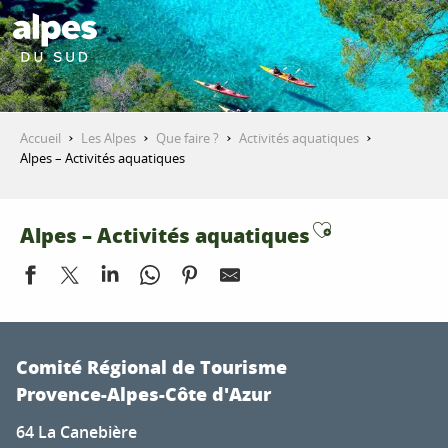
Aller
au
contenu
DÉCOUVRIR
principal
Accueil
Les Alpes
Que faire ?
Activités aquatiques
QUE FAIRE ?
Alpes – Activités aquatiques
Ajouter aux
Alpes – Activités aquatiques
SÉJOURNER
ESPACE PRO
Canyon Les Marmites du Diable - Bureau des guides des 2
Canyon du Rabou - Esprit Montagne
Comité Régional de Tourisme
Rafting famille avec Oueds & Rios
Provence-Alpes-Côte d'Azur
Canyoning découverte - Canyon du Rio Sourd avec Ecrin
64 La Canebière
Hydrospeed