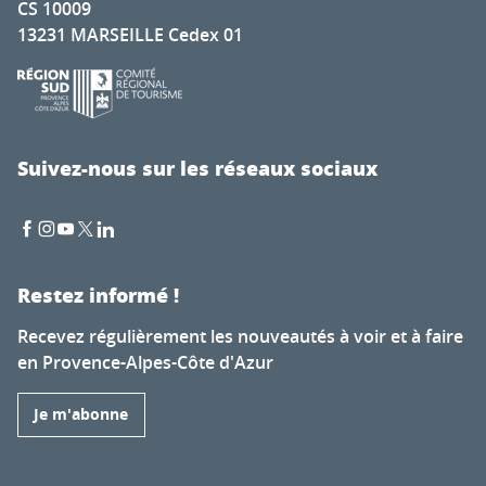
CS 10009
Découverte du canoë gonflable
13231 MARSEILLE Cedex 01
Montagnes d'Ubaye : balade aqua-ludique
Hydrospeed avec Rock'n Raft
Cours de natation
L’Odyssée du Guil, Rafting Sportif et Sauvage dans la Val
Artpêche
Suivez-nous sur les réseaux sociaux
Aqua-rando avec Hike2River
Restez informé !
Recevez régulièrement les nouveautés à voir et à faire
en Provence-Alpes-Côte d'Azur
Je m'abonne