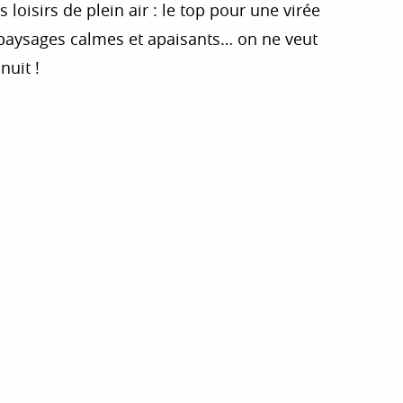
loisirs de plein air : le top pour une virée
es paysages calmes et apaisants… on ne veut
nuit !
r aux favoris