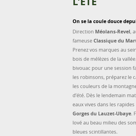
L’ÉTÉ
On se la coule douce depu
Direction
Méolans-Revel
, 
fameuse
Classique du Mar
Prenez vos marques au sein 
bois de mélèzes de la vallé
bivouac pour une session fac
les robinsons, préparez le
les couleurs de la montagn
d’été. Dès le lendemain mat
eaux vives dans les rapides 
Gorges du Lauzet-Ubaye
. 
lové au beau milieu des somm
bleues scintillantes.