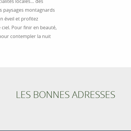
ialités locales… des
es paysages montagnards
 éveil et profitez
ciel. Pour finir en beauté,
 pour contempler la nuit
RAFT'UBAYE
LES BONNES ADRESSES
 une Aventure Authentique sur l’Ubaye avec Raft’Ubaye Ici, c’
llité. Juste vous, la rivière, et l’envie de partager une aventur
intense et humaine.