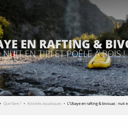
AYE EN RAFTING & BI
NUIT EN TIPI ET POÊLE À BOIS !
Que faire ?
Activités aquatiques
L’Ubaye en rafting & bivouac : nuit en