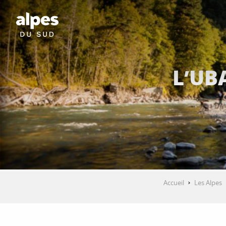
Aller
au
contenu
principal
L’UB
Accueil
Les Alpes