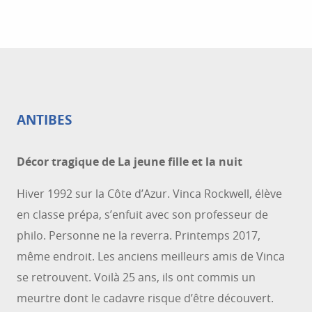
L’île de Porquerolles se situe à 15 minutes de
bateau de la Presqu’île de Giens à Hyères les
Palmiers, dans le département du Var en région
Provence Alpes Côte d’Azur. Des...
ANTIBES
Décor tragique de La jeune fille et la nuit
Hiver 1992 sur la Côte d’Azur. Vinca Rockwell, élève
en classe prépa, s’enfuit avec son professeur de
philo. Personne ne la reverra. Printemps 2017,
même endroit. Les anciens meilleurs amis de Vinca
se retrouvent. Voilà 25 ans, ils ont commis un
meurtre dont le cadavre risque d’être découvert.