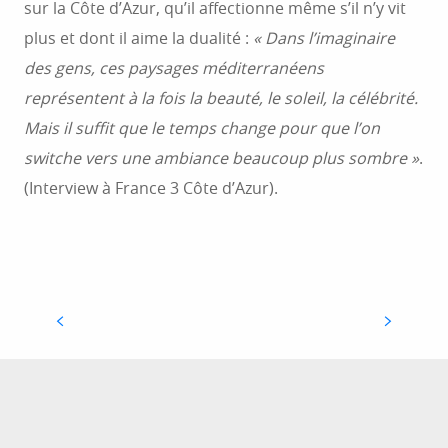
sur la Côte d’Azur, qu’il affectionne même s’il n’y vit
plus et dont il aime la dualité :
« Dans l’imaginaire
des gens, ces paysages méditerranéens
représentent à la fois la beauté, le soleil, la célébrité.
Mais il suffit que le temps change pour que l’on
switche vers une ambiance beaucoup plus sombre »
.
(Interview à France 3 Côte d’Azur).
TOURISME À ANTIBES
Antibes est une ville des Alpes Maritimes qui
marie avec brio le passé et le présent. Au hasard
d’une balade dans le vieil Antibes, vous pourrez
admirer les façades, les...