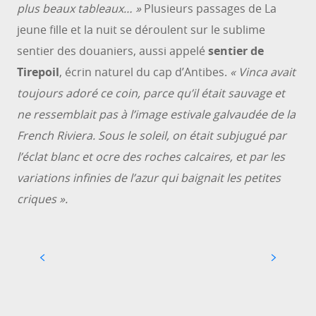
plus beaux tableaux… »
Plusieurs passages de La
jeune fille et la nuit se déroulent sur le sublime
sentier des douaniers, aussi appelé
sentier de
Tirepoil
, écrin naturel du cap d’Antibes.
« Vinca avait
toujours adoré ce coin, parce qu’il était sauvage et
ne ressemblait pas à l’image estivale galvaudée de la
French Riviera. Sous le soleil, on était subjugué par
l’éclat blanc et ocre des roches calcaires, et par les
variations infinies de l’azur qui baignait les petites
criques ».
LE SUD ET LE JAZZ, UNE LONGUE HISTOIRE
D’AMOUR
À la fin des années 1940, les jazzmen américains
découvrent la Côte d’Azur, qu’ils ne quitteront
plus jamais. De Juan-les-Pins à Nice, en passant
par Ramatuelle et Marseille,...