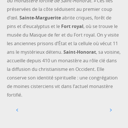
du monastère fortifié de Saint-Honorat. »
Ces îles
préservées de la côte séduisent au premier coup
d’œil.
Sainte-Marguerite
abrite criques, forêt de
pins et d’eucalyptus et le
Fort royal
, où se trouve le
musée du Masque de fer et du Fort royal. On y visite
les anciennes prisons d’État et la cellule où vécut 11
ans le mystérieux détenu.
Saint-Honorat
, sa voisine,
accueille depuis 410 un monastère au rôle clé dans
la diffusion du christianisme en Occident. Elle
conserve son identité spirituelle : une congrégation
de moines cisterciens vit dans l’actuel monastère
fortifié.
LES ÎLES DE LÉRINS
Les îles de Lérins font face à la baie de Cannes,
C
dans le département des Alpes Maritimes en
région Provence Alpes Côte d’Azur. L’archipel est
composé de cinq îles, dont deux...