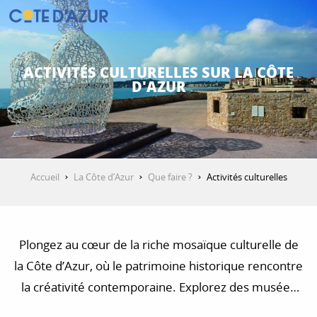
Aller
au
contenu
DÉCOUVRIR
principal
ACTIVITÉS CULTURELLES SUR LA CÔTE
D'AZUR
QUE FAIRE ?
SÉJOURNER
Accueil
La Côte d’Azur
Que faire ?
Activités culturelles
ESPACE PRO
Plongez au cœur de la riche mosaïque culturelle de
la Côte d’Azur, où le patrimoine historique rencontre
la créativité contemporaine. Explorez des musées
de renommée mondiale et des festivals artistiques