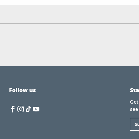
Follow us
St
Get
see
S