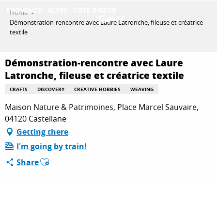
Aller
Home
au
Démonstration-rencontre avec Laure Latronche, fileuse et créatrice
contenu
textile
GET INSPIRED
principal
Démonstration-rencontre avec Laure
Latronche, fileuse et créatrice textile
THINGS TO DO
CRAFTS
DISCOVERY
CREATIVE HOBBIES
WEAVING
Maison Nature & Patrimoines, Place Marcel Sauvaire,
PLAN YOUR STAY
04120 Castellane
Getting there
I'm going by train!
ESPACE PRO
Ajouter aux favoris
Share