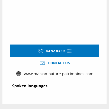
04 92 83 19
▒▒
CONTACT US
www.maison-nature-patrimoines.com
Spoken languages
Spoken languages