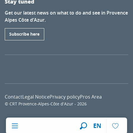
Stay tuned
Get our latest news on what to do and see in Provence
Alpes Côte d’Azur.
Subscribe here
Contact
Legal Notice
Privacy policy
Pros Area
© CRT Provence-Alpes-Côte d'Azur - 2026
Voir l
EN