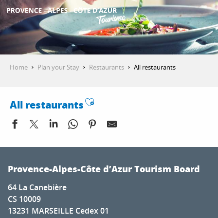
Aller
au
contenu
GET INSPIRED
principal
Home
Plan your Stay
Restaurants
All restaurants
THINGS TO DO
Ajouter aux favoris
All restaurants
PLAN YOUR STAY
Mas de l'Etoile
ESPACE PRO
La Chassagnette
Provence-Alpes-Côte d’Azur Tourism Board
Restaurant Plage Beau Rivage
64 La Canebière
Maison Yellow
CS 10009
Le Petit Nice - Passédat
13231 MARSEILLE Cedex 01
Le Chalet des Cimes