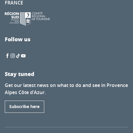
FRANCE
Oustau de Baumanière
Caruso Caffè
Le "Vieux Tilleul", La table
Le Coin des Amis
Marafiki
Follow us
AOC
Stay tuned
Get our latest news on what to do and see in Provence
Alpes Côte d’Azur.
Subscribe here