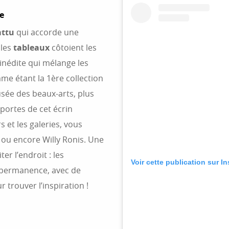
e
attu
qui accorde une
 les
tableaux
côtoient les
e inédite qui mélange les
me étant la 1ère collection
ée des beaux-arts, plus
portes de cet écrin
 et les galeries, vous
ou encore Willy Ronis. Une
er l’endroit : les
Voir cette publication sur I
 permanence, avec de
 trouver l’inspiration !