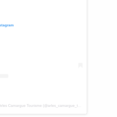
nstagram
Une publication partagée par Arles Camargue Tourisme (@arles_camargue_tourisme)