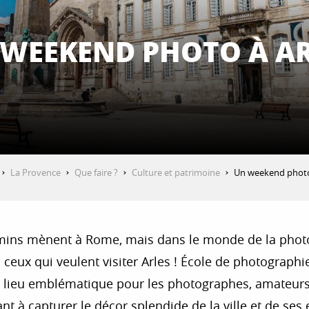
 WEEKEND PHOTO À AR
La Provence
Que faire ?
Culture et patrimoine
Un weekend photo
ins mènent à Rome, mais dans le monde de la photog
ceux qui veulent visiter Arles ! École de photographie
. Un lieu emblématique pour les photographes, amate
ant à capturer le décor splendide de la ville et de ses 