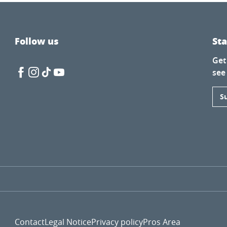
Follow us
St
Get
see
S
rre et leurs drôles d'inventeurs
e!
Contact
Legal Notice
Privacy policy
Pros Area