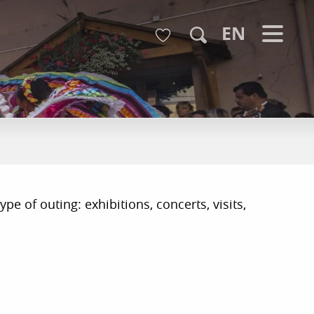
Voir les favoris
EN
Search
pe of outing: exhibitions, concerts, visits,
r aux favoris