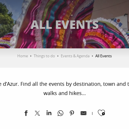
ALL EVENTS
Home
Things to do
Events & Agenda
All Events
’Azur. Find all the events by destination, town and ty
walks and hikes…
Ajoute