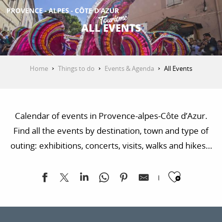
Aller
au
ALL EVENTS
contenu
GET INSPIRED
principal
Home
Things to do
Events & Agenda
All Events
THINGS TO DO
Calendar of events in Provence-alpes-Côte d’Azur.
PLAN YOUR STAY
Find all the events by destination, town and type of
outing: exhibitions, concerts, visits, walks and hikes…
ESPACE PRO
Ajoute
Pole Expo