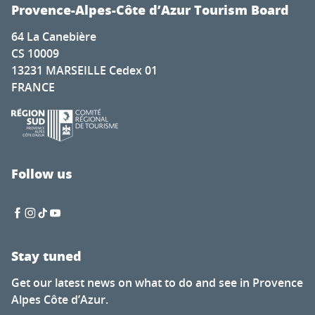
L'or des Alpes sur un socle d'oubli : sculptures de papier
Provence-Alpes-Côte d’Azur Tourism Board
Village de Trets
64 La Canebière
Exposition Trésors cachés de l'ancienne synagogue
CS 10009
L’art et la matière : maquettes marseillaises
13231 MARSEILLE Cedex 01
Marché aux puces
FRANCE
Exposition : Anna Ertzbischoff - peinture | Art et vin
Pique-nique de Montplaisir
The night market
Exposition du pré de Mme Carle
Fort Saint-Roch - Journey to the heart of the Maginot Lin
Follow us
Exposition - Les traditions provençales au pays gavot
Stay tuned
Get our latest news on what to do and see in Provence
Alpes Côte d’Azur.