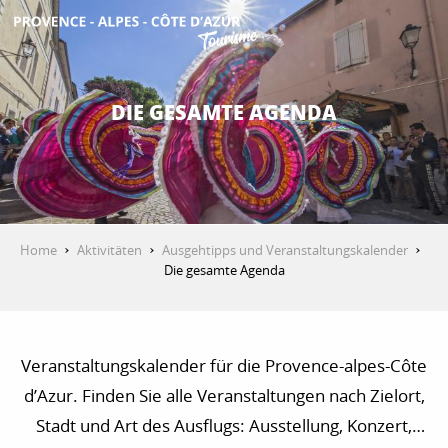
Aller
au
contenu
ENTDECKEN
principal
DIE GESAMTE AGENDA
AKTIVITÄTEN
AUFENTHALT
Home
Aktivitäten
Ausgehtipps und Veranstaltungskalender
Die gesamte Agenda
ESPACE PRO
Veranstaltungskalender für die Provence-alpes-Côte
d’Azur. Finden Sie alle Veranstaltungen nach Zielort,
Stadt und Art des Ausflugs: Ausstellung, Konzert,