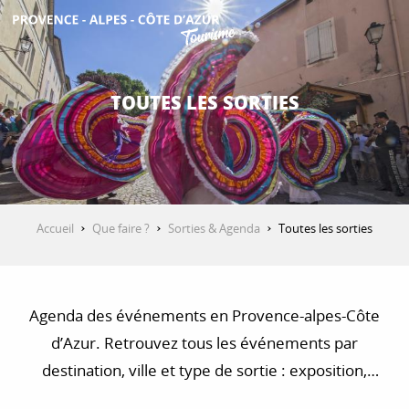
Aller
au
contenu
DÉCOUVRIR
principal
TOUTES LES SORTIES
QUE FAIRE ?
SÉJOURNER
Accueil
Que faire ?
Sorties & Agenda
Toutes les sorties
ESPACE PRO
Agenda des événements en Provence-alpes-Côte
d’Azur. Retrouvez tous les événements par
destination, ville et type de sortie : exposition,
concert, visite, balade et randonnée…