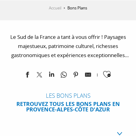
Accueil
Bons Plans
Le Sud de la France a tant à vous offrir ! Paysages
majestueux, patrimoine culturel, richesses
gastronomiques et expériences exceptionnelles
entre mer et montagne. Vous cherchez une
Ajoute
escapade ou une activité inoubliable pour ce
printemps ? Ne cherchez plus, tout est en Provence-
Alpes-Côte d’Azur !
LES BONS PLANS
RETROUVEZ TOUS LES BONS PLANS EN
PROVENCE-ALPES-CÔTE D'AZUR