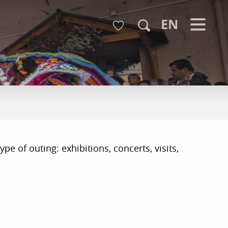
Voir les favoris
EN
Search
pe of outing: exhibitions, concerts, visits,
r aux favoris