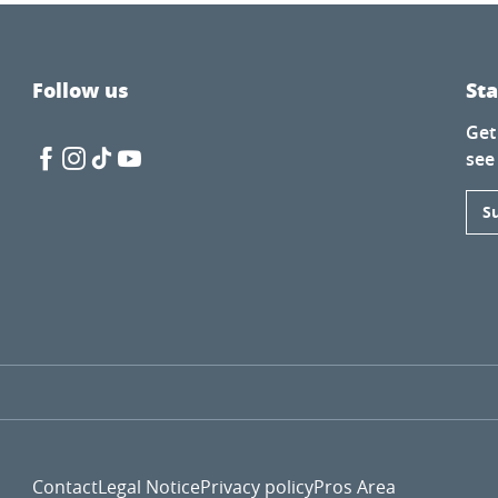
Follow us
St
Get
see
S
rre et leurs drôles d'inventeurs
e!
Contact
Legal Notice
Privacy policy
Pros Area