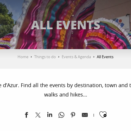
ALL EVENTS
Home
Things to do
Events & Agenda
All Events
’Azur. Find all the events by destination, town and ty
walks and hikes…
Ajoute