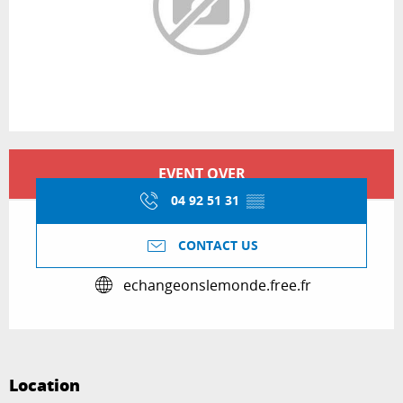
Opening hours & contact details
EVENT OVER
04 92 51 31
▒▒
CONTACT US
echangeonslemonde.free.fr
Location