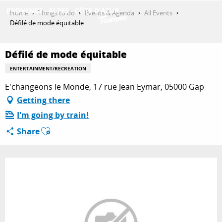
Aller
Home
Things to do
Events & Agenda
All Events
au
Défilé de mode équitable
contenu
GET INSPIRED
principal
Défilé de mode équitable
ENTERTAINMENT/RECREATION
THINGS TO DO
E'changeons le Monde, 17 rue Jean Eymar, 05000 Gap
Getting there
I'm going by train!
PLAN YOUR STAY
Ajouter aux favoris
Share
ESPACE PRO