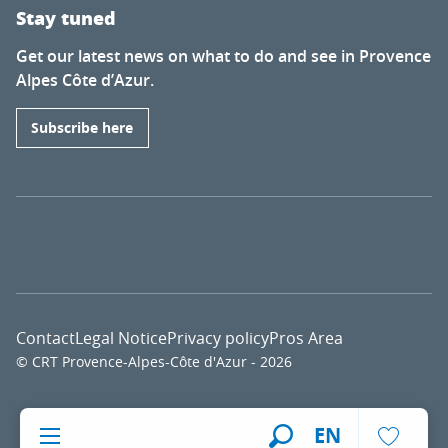
Stay tuned
Get our latest news on what to do and see in Provence
Alpes Côte d’Azur.
Subscribe here
Contact
Legal Notice
Privacy policy
Pros Area
© CRT Provence-Alpes-Côte d'Azur - 2026
Voir l
EN