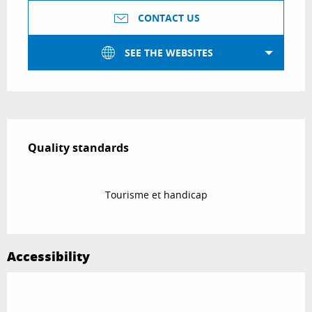
CONTACT US
SEE THE WEBSITES
Services offered
Quality standards
Quality standards
Tourisme et handicap
Accessibility