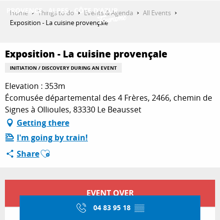
Aller
Home
Things to do
Events & Agenda
All Events
au
Exposition - La cuisine provençale
contenu
GET INSPIRED
principal
Exposition - La cuisine provençale
INITIATION / DISCOVERY DURING AN EVENT
THINGS TO DO
Elevation : 353m
Écomusée départemental des 4 Frères, 2466, chemin de
Signes à Ollioules, 83330 Le Beausset
PLAN YOUR STAY
Getting there
I'm going by train!
Ajouter aux favoris
Share
ESPACE PRO
Opening hours & contact details
EVENT OVER
04 83 95 18
▒▒