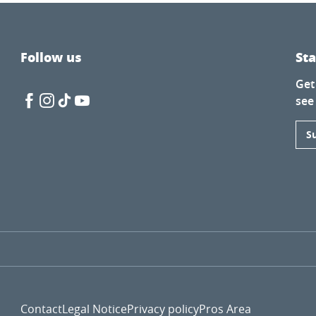
Follow us
St
Get
see
S
rre et leurs drôles d'inventeurs
e!
Contact
Legal Notice
Privacy policy
Pros Area