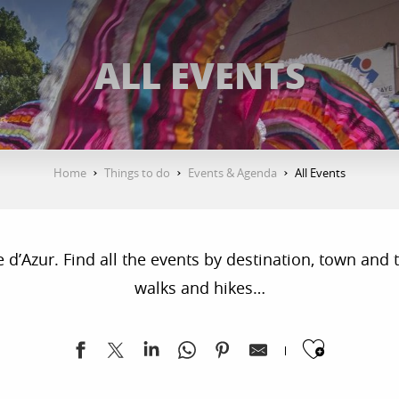
ALL EVENTS
Home
Things to do
Events & Agenda
All Events
’Azur. Find all the events by destination, town and ty
walks and hikes…
Ajoute