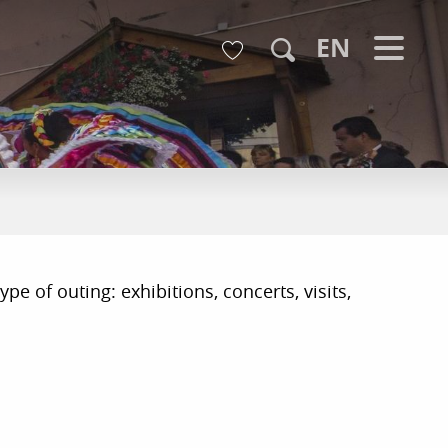
Voir les favoris
EN
Search
pe of outing: exhibitions, concerts, visits,
r aux favoris