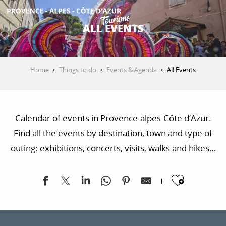
Aller
au
ALL EVENTS
contenu
GET INSPIRED
principal
Home
Things to do
Events & Agenda
All Events
THINGS TO DO
Calendar of events in Provence-alpes-Côte d’Azur.
PLAN YOUR STAY
Find all the events by destination, town and type of
outing: exhibitions, concerts, visits, walks and hikes…
ESPACE PRO
Ajoute
Pole Expo