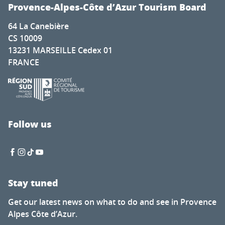
L'or des Alpes sur un socle d'oubli : sculptures de papier
Provence-Alpes-Côte d’Azur Tourism Board
Village de Trets
64 La Canebière
Exposition Trésors cachés de l'ancienne synagogue
CS 10009
L’art et la matière : maquettes marseillaises
13231 MARSEILLE Cedex 01
Marché aux puces
FRANCE
Exposition : Anna Ertzbischoff - peinture | Art et vin
Pique-nique de Montplaisir
The night market
Exposition du pré de Mme Carle
Fort Saint-Roch - Journey to the heart of the Maginot Lin
Follow us
Exposition - Les traditions provençales au pays gavot
Stay tuned
Get our latest news on what to do and see in Provence
Alpes Côte d’Azur.