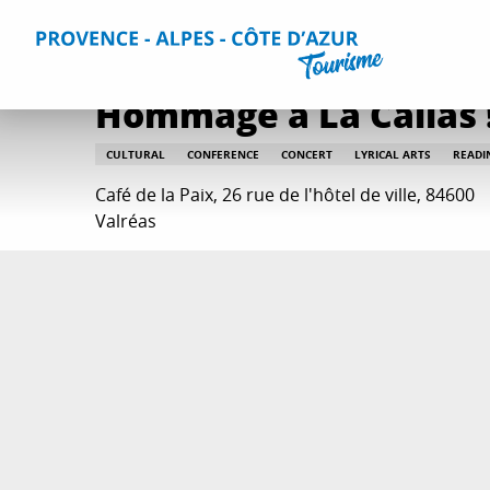
Aller
Home
Things to do
Events & Agenda
All Events
Ho
au
contenu
principal
Hommage à La Callas ! 
CULTURAL
CONFERENCE
CONCERT
LYRICAL ARTS
READI
Café de la Paix, 26 rue de l'hôtel de ville, 84600
Valréas