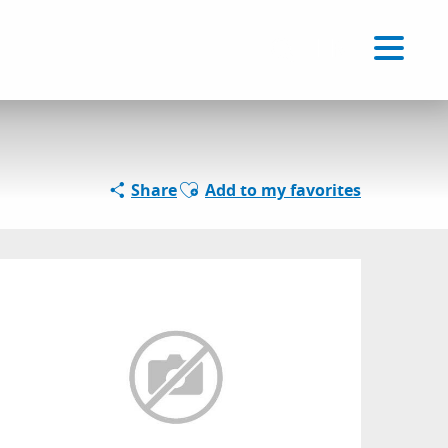
Voir les favoris
EN
Search
Ajouter aux favoris
Share
Add to my favorites