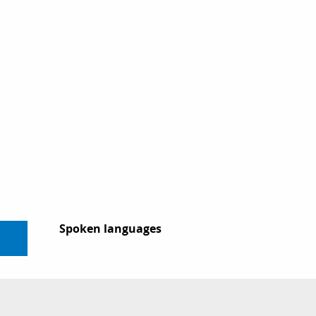
Spoken languages
Spoken languages