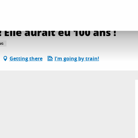
mmage à La Callas ! Elle aurait eu 100 ans !
Elle aurait eu 100 ans !
NG
Getting there
I'm going by train!