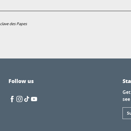
clave des Papes
Follow us
St
Get
see
S