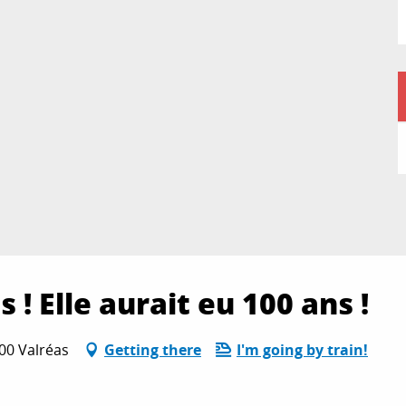
! Elle aurait eu 100 ans !
600 Valréas
Getting there
I'm going by train!