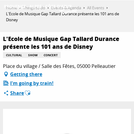
Aller
Home
Things to do
Events & Agenda
All Events
au
L'Ecole de Musique Gap Tallard Durance présente les 101 ans de
contenu
Disney
GET INSPIRED
principal
L'Ecole de Musique Gap Tallard Durance
présente les 101 ans de Disney
THINGS TO DO
CULTURAL
SHOW
CONCERT
Place du village / Salle des Fêtes, 05000 Pelleautier
PLAN YOUR STAY
Getting there
I'm going by train!
Ajouter aux favoris
Share
ESPACE PRO