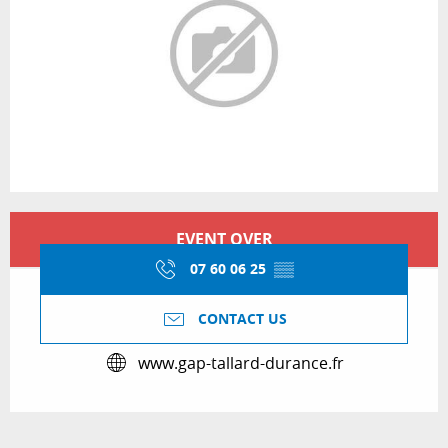
Opening hours & contact details
EVENT OVER
07 60 06 25
▒▒
CONTACT US
www.gap-tallard-durance.fr