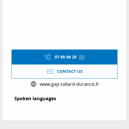
07 60 06 25
▒▒
CONTACT US
www.gap-tallard-durance.fr
Spoken languages
Spoken languages