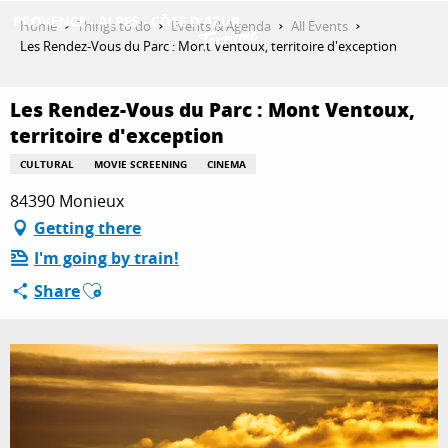
Aller
Home
Things to do
Events & Agenda
All Events
au
Les Rendez-Vous du Parc : Mont Ventoux, territoire d'exception
contenu
GET INSPIRED
principal
Les Rendez-Vous du Parc : Mont Ventoux,
territoire d'exception
THINGS TO DO
CULTURAL
MOVIE SCREENING
CINEMA
84390 Monieux
Getting there
PLAN YOUR STAY
I'm going by train!
Ajouter aux favoris
Share
ESPACE PRO