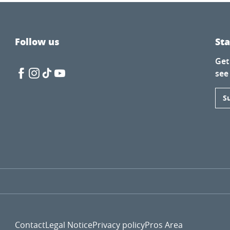
t Vincent
Follow us
St
Get
see
S
s de tambours
Contact
Legal Notice
Privacy policy
Pros Area