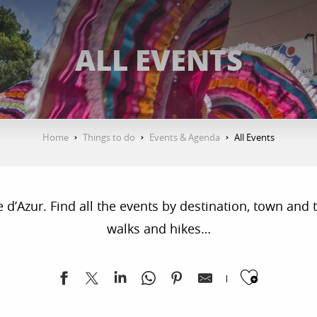
ALL EVENTS
Home
Things to do
Events & Agenda
All Events
’Azur. Find all the events by destination, town and ty
walks and hikes…
Ajoute