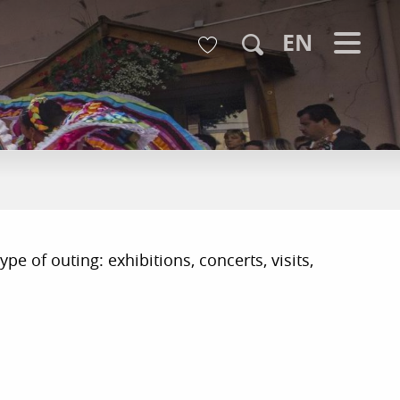
Voir les favoris
EN
Search
pe of outing: exhibitions, concerts, visits,
r aux favoris