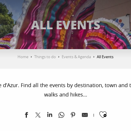
ALL EVENTS
Home
Things to do
Events & Agenda
All Events
’Azur. Find all the events by destination, town and ty
walks and hikes…
Ajoute