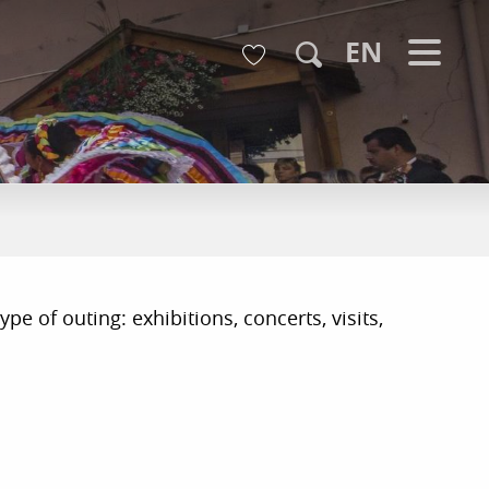
Voir les favoris
EN
Search
pe of outing: exhibitions, concerts, visits,
r aux favoris