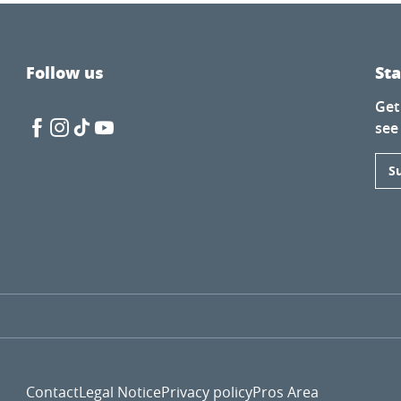
Follow us
St
Get
yne Jung
see
 August
S
Contact
Legal Notice
Privacy policy
Pros Area