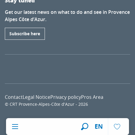
Stay tuned
Get our latest news on what to do and see in Provence
Alpes Côte d’Azur.
Subscribe here
Contact
Legal Notice
Privacy policy
Pros Area
© CRT Provence-Alpes-Côte d'Azur - 2026
Voir l
EN