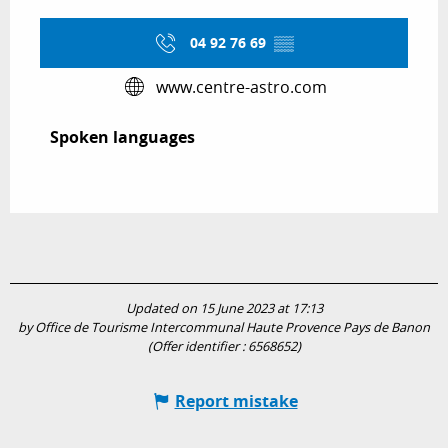
04 92 76 69
▒▒
www.centre-astro.com
Spoken languages
Spoken languages
Updated on 15 June 2023 at 17:13
by Office de Tourisme Intercommunal Haute Provence Pays de Banon
(Offer identifier :
6568652
)
Report mistake