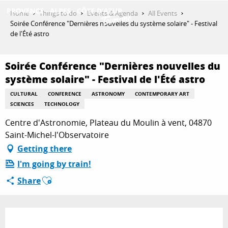
Aller
Home
Things to do
Events & Agenda
All Events
au
Soirée Conférence "Dernières nouvelles du système solaire" - Festival
contenu
de l'Été astro
GET INSPIRED
principal
Soirée Conférence "Dernières nouvelles du
système solaire" - Festival de l'Été astro
THINGS TO DO
CULTURAL
CONFERENCE
ASTRONOMY
CONTEMPORARY ART
SCIENCES
TECHNOLOGY
PLAN YOUR STAY
Centre d'Astronomie, Plateau du Moulin à vent, 04870
Saint-Michel-l'Observatoire
Getting there
ESPACE PRO
I'm going by train!
Ajouter aux favoris
Share