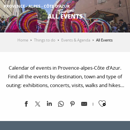
Aller
au
ALL EVENTS
contenu
GET INSPIRED
principal
Home
Things to do
Events & Agenda
All Events
THINGS TO DO
Calendar of events in Provence-alpes-Côte d’Azur.
PLAN YOUR STAY
Find all the events by destination, town and type of
outing: exhibitions, concerts, visits, walks and hikes…
ESPACE PRO
Ajoute
Soirée Ibiza Winter à Les Mées