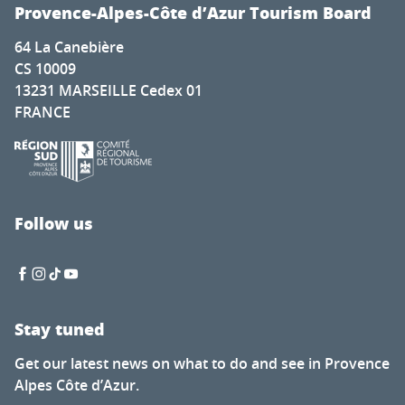
Exposition "Mémoires de l'eau"
Provence-Alpes-Côte d’Azur Tourism Board
Fête Patronale Notre Dame de l'Assomption
64 La Canebière
Autour du pointu" exhibition at Port Miramar
CS 10009
Exposition : 50 ans de savoir-faire et de protection
13231 MARSEILLE Cedex 01
Provence, terre de lumières - Painting exhibition of Evel
FRANCE
Guided Tour of the “Mermaids and Fossils” Exhibition - 7
Fête de la Saint-Symphorien
Concert avec Enzo/Concert avec Tetkeuta
Apéro- Concert- Domaine des Mapliers
Atelier de pâtisserie
Follow us
Marc Bloch : vies, combats, héritages
Stay tuned
Get our latest news on what to do and see in Provence
Alpes Côte d’Azur.