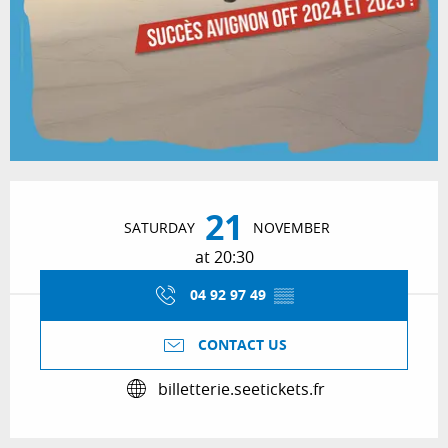
Opening hours & contact details
21
SATURDAY
NOVEMBER
at 20:30
04 92 97 49
▒▒
CONTACT US
billetterie.seetickets.fr