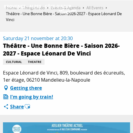
Aller
Home
Things to do
Events & Agenda
All Events
au
Théâtre - Une Bonne Bière - Saison 2026-2027 - Espace Léonard De
contenu
Vinci
GET INSPIRED
principal
Saturday 21 november at 20:30
Théâtre - Une Bonne Bière - Saison 2026-
THINGS TO DO
2027 - Espace Léonard De Vinci
CULTURAL
THEATRE
PLAN YOUR STAY
Espace Léonard de Vinci, 809, boulevard des écureuils,
1er étage, 06210 Mandelieu-la-Napoule
Getting there
ESPACE PRO
I'm going by train!
Ajouter aux favoris
Share