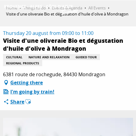
Aller
Home
Things to do
Events & Agenda
All Events
au
Visite d'une oliveraie Bio et dégustation d'huile d'olive à Mondragon
contenu
GET INSPIRED
principal
Thursday 20 august from 09:00 to 11:00
Visite d'une oliveraie Bio et dégustation
d'huile d'olive à Mondragon
THINGS TO DO
CULTURAL
NATURE AND RELAXATION
GUIDED TOUR
REGIONAL PRODUCTS
PLAN YOUR STAY
6381 route de rochegude, 84430 Mondragon
Getting there
I'm going by train!
ESPACE PRO
Ajouter aux favoris
Share