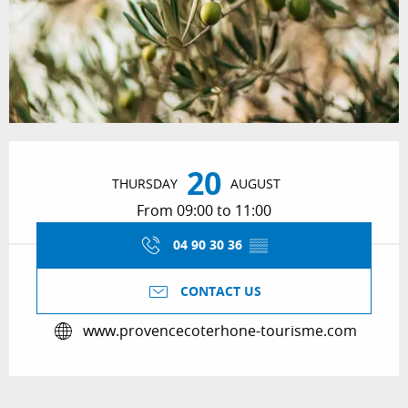
Opening hours & contact details
20
THURSDAY
AUGUST
From 09:00 to 11:00
04 90 30 36
▒▒
CONTACT US
www.provencecoterhone-tourisme.com