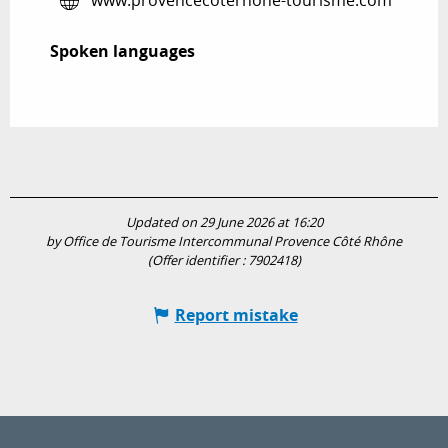
www.provencecoterhone-tourisme.com
Spoken languages
Spoken languages
Updated on 29 June 2026 at 16:20
by Office de Tourisme Intercommunal Provence Côté Rhône
(Offer identifier :
7902418
)
Report mistake