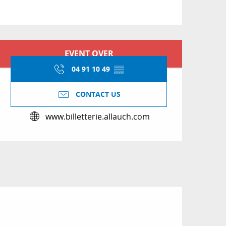
Opening hours & conta
EVENT OVER
04 91 10 49
▒▒
CONTACT US
www.billetterie.allauch.com