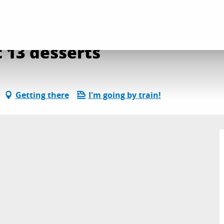
site Propriété Luc et 13 desserts
t 13 desserts
Getting there
I'm going by train!