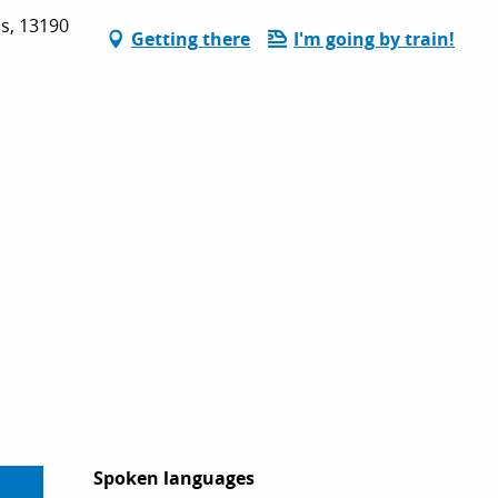
s, 13190
Getting there
I'm going by train!
Spoken languages
Spoken languages