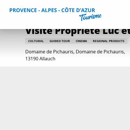
Aller
Home
Things to do
Events & Agenda
All Events
Vi
au
contenu
principal
Visite Propriété Luc e
CULTURAL
GUIDED TOUR
CINEMA
REGIONAL PRODUCTS
Domaine de Pichauris, Domaine de Pichauris,
13190 Allauch