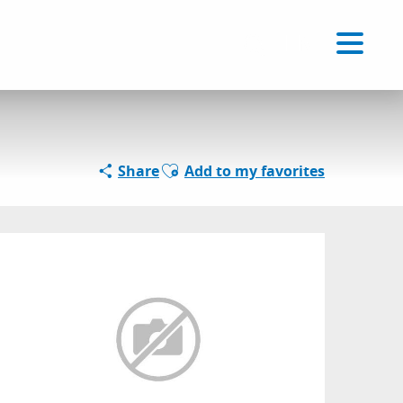
Voir les favoris
EN
Search
Ajouter aux favoris
Share
Add to my favorites