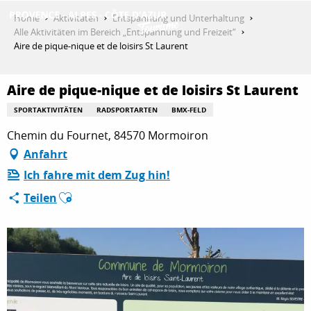
Aller
Home
Aktivitäten
Entspannung und Unterhaltung
au
Alle Aktivitäten im Bereich „Entspannung und Freizeit“
contenu
Aire de pique-nique et de loisirs St Laurent
ENTDECKEN
principal
Aire de pique-nique et de loisirs St Laurent
AKTIVITÄTEN
SPORTAKTIVITÄTEN
RADSPORTARTEN
BMX-FELD
Chemin du Fournet, 84570 Mormoiron
Anfahrt
AUFENTHALT
Ich fahre mit dem Zug hin!
Ajouter aux favoris
Teilen
ESPACE PRO