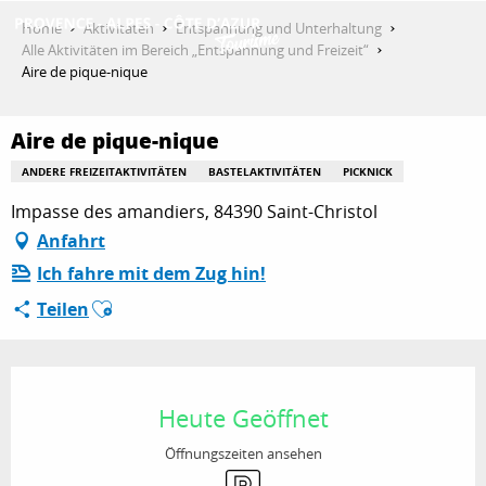
Aller
Home
Aktivitäten
Entspannung und Unterhaltung
au
Alle Aktivitäten im Bereich „Entspannung und Freizeit“
contenu
Aire de pique-nique
ENTDECKEN
principal
Aire de pique-nique
AKTIVITÄTEN
ANDERE FREIZEITAKTIVITÄTEN
BASTELAKTIVITÄTEN
PICKNICK
Impasse des amandiers, 84390 Saint-Christol
Anfahrt
AUFENTHALT
Ich fahre mit dem Zug hin!
Ajouter aux favoris
Teilen
ESPACE PRO
Öffnungszeiten & Kontaktdaten
Heute Geöffnet
Öffnungszeiten ansehen
Parkplatz