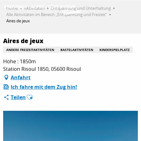
Aller
Home
Aktivitäten
Entspannung und Unterhaltung
au
Alle Aktivitäten im Bereich „Entspannung und Freizeit“
contenu
Aires de jeux
ENTDECKEN
principal
Aires de jeux
AKTIVITÄTEN
ANDERE FREIZEITAKTIVITÄTEN
BASTELAKTIVITÄTEN
KINDERSPIELPLATZ
Höhe : 1850m
Station Risoul 1850, 05600 Risoul
AUFENTHALT
Anfahrt
Ich fahre mit dem Zug hin!
Ajouter aux favoris
Teilen
ESPACE PRO