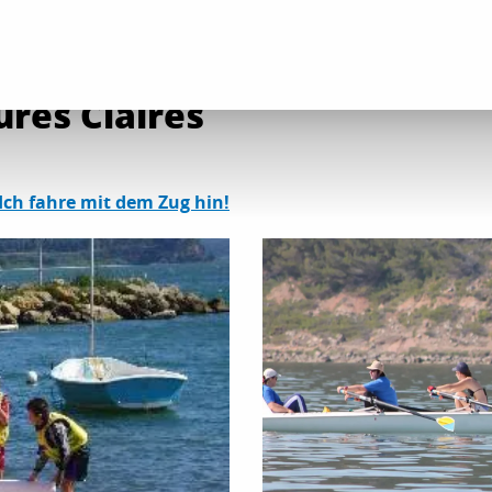
lle Aktivitäten im Bereich „Entspannung und Freizeit“
Base nautique Les H
res Claires
Ich fahre mit dem Zug hin!