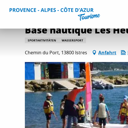
Aller
Home
Aktivitäten
Entspannung und Unterhaltung
A
au
contenu
principal
Base nautique Les Heu
SPORTAKTIVITÄTEN
WASSERSPORT
Chemin du Port, 13800 Istres
Anfahrt