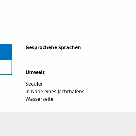
Gesprochene Sprachen
Gesprochene Sprachen
Umwelt
Umwelt
Seeufer
In Nähe eines Jachthafens
Wasserseite