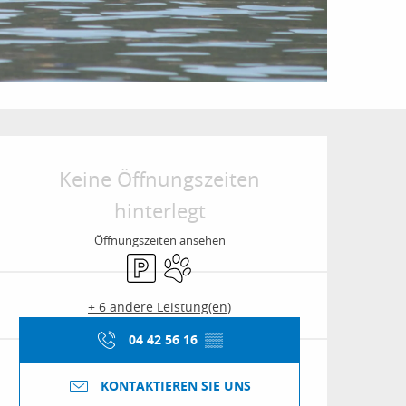
Öffnungszeiten & Kon
Keine Öffnungszeiten
hinterlegt
Öffnungszeiten ansehen
Parkplatz
Tiere erlaubt
+ 6 andere Leistung(en)
04 42 56 16
▒▒
KONTAKTIEREN SIE UNS