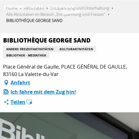
Aller
Home
Aktivitäten
Entspannung und Unterhaltung
au
Alle Aktivitäten im Bereich „Entspannung und Freizeit“
contenu
BIBLIOTHÈQUE GEORGE SAND
ENTDECKEN
principal
BIBLIOTHÈQUE GEORGE SAND
AKTIVITÄTEN
ANDERE FREIZEITAKTIVITÄTEN
KULTURAKTIVITÄTEN
BIBLIOTHEK - MEDIATHEK
Place Général de Gaulle, PLACE GÉNÉRAL DE GAULLE,
AUFENTHALT
83160 La Valette-du-Var
Anfahrt
Ich fahre mit dem Zug hin!
ESPACE PRO
Ajouter aux favoris
Teilen