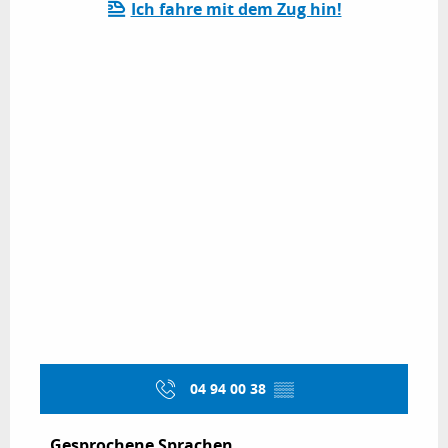
Ich fahre mit dem Zug hin!
04 94 00 38
▒▒
Gesprochene Sprachen
Gesprochene Sprachen