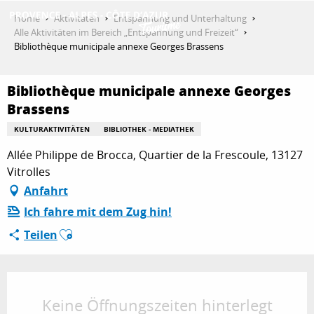
Aller
Home
Aktivitäten
Entspannung und Unterhaltung
au
Alle Aktivitäten im Bereich „Entspannung und Freizeit“
contenu
Bibliothèque municipale annexe Georges Brassens
ENTDECKEN
principal
Bibliothèque municipale annexe Georges
Brassens
AKTIVITÄTEN
KULTURAKTIVITÄTEN
BIBLIOTHEK - MEDIATHEK
Allée Philippe de Brocca, Quartier de la Frescoule, 13127
AUFENTHALT
Vitrolles
Anfahrt
Ich fahre mit dem Zug hin!
ESPACE PRO
Ajouter aux favoris
Teilen
Öffnungszeiten & Kontaktdaten
Keine Öffnungszeiten hinterlegt