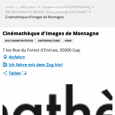
Aller
Home
Aktivitäten
Entspannung und Unterhaltung
au
Alle Aktivitäten im Bereich „Entspannung und Freizeit“
contenu
Cinémathèque d'Images de Montagne
ENTDECKEN
principal
Cinémathèque d'Images de Montagne
AKTIVITÄTEN
KULTURAKTIVITÄTEN
UNTERHALTUNG
KINO
7 bis Rue du Forest d'Entrais, 05000 Gap
Anfahrt
AUFENTHALT
Ich fahre mit dem Zug hin!
Ajouter aux favoris
Teilen
ESPACE PRO