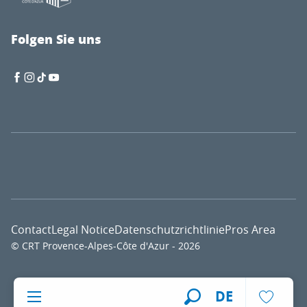
Folgen Sie uns
Contact
Legal Notice
Datenschutzrichtlinie
Pros Area
© CRT Provence-Alpes-Côte d'Azur - 2026
Voir l
DE