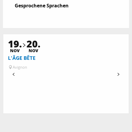
Gesprochene Sprachen
Gesprochene Sprachen
19.
20.
NOV
NOV
L'ÂGE BÊTE
Avignon