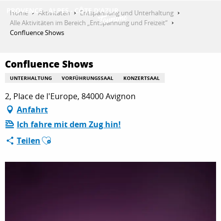
Aller
Home
Aktivitäten
Entspannung und Unterhaltung
au
Alle Aktivitäten im Bereich „Entspannung und Freizeit“
contenu
Confluence Shows
ENTDECKEN
principal
Confluence Shows
AKTIVITÄTEN
UNTERHALTUNG
VORFÜHRUNGSSAAL
KONZERTSAAL
2, Place de l'Europe, 84000 Avignon
Anfahrt
AUFENTHALT
Ich fahre mit dem Zug hin!
Ajouter aux favoris
Teilen
ESPACE PRO