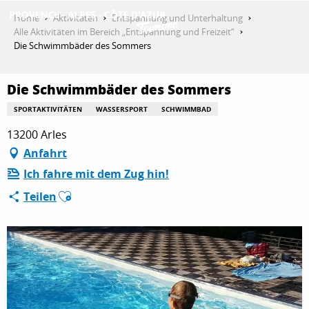
Aller
Home
Aktivitäten
Entspannung und Unterhaltung
au
Alle Aktivitäten im Bereich „Entspannung und Freizeit“
contenu
Die Schwimmbäder des Sommers
ENTDECKEN
principal
Die Schwimmbäder des Sommers
AKTIVITÄTEN
SPORTAKTIVITÄTEN
WASSERSPORT
SCHWIMMBAD
13200 Arles
Anfahrt
AUFENTHALT
Ich fahre mit dem Zug hin!
Ajouter aux favoris
Teilen
ESPACE PRO