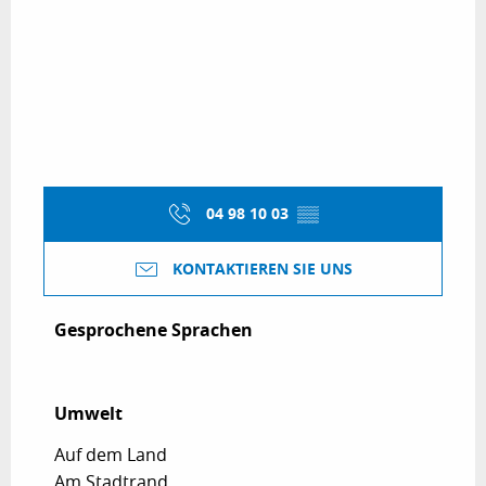
04 98 10 03
▒▒
KONTAKTIEREN SIE UNS
Gesprochene Sprachen
Gesprochene Sprachen
Umwelt
Umwelt
Auf dem Land
Am Stadtrand