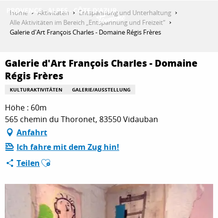
Aller
Home
Aktivitäten
Entspannung und Unterhaltung
au
Alle Aktivitäten im Bereich „Entspannung und Freizeit“
contenu
Galerie d'Art François Charles - Domaine Régis Frères
ENTDECKEN
principal
Galerie d'Art François Charles - Domaine
Régis Frères
AKTIVITÄTEN
KULTURAKTIVITÄTEN
GALERIE/AUSSTELLUNG
Höhe : 60m
AUFENTHALT
565 chemin du Thoronet, 83550 Vidauban
Anfahrt
Ich fahre mit dem Zug hin!
ESPACE PRO
Ajouter aux favoris
Teilen