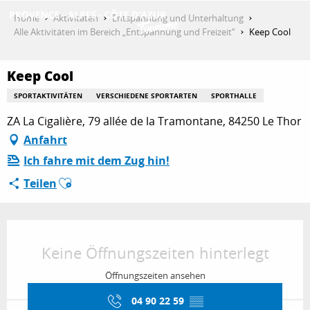
Aller
Home
Aktivitäten
Entspannung und Unterhaltung
au
Alle Aktivitäten im Bereich „Entspannung und Freizeit“
Keep Cool
contenu
ENTDECKEN
principal
Keep Cool
SPORTAKTIVITÄTEN
VERSCHIEDENE SPORTARTEN
SPORTHALLE
AKTIVITÄTEN
ZA La Cigalière, 79 allée de la Tramontane, 84250 Le Thor
Anfahrt
Ich fahre mit dem Zug hin!
AUFENTHALT
Ajouter aux favoris
Teilen
ESPACE PRO
Öffnungszeiten & Kontaktdaten
Keine Öffnungszeiten hinterlegt
Öffnungszeiten ansehen
04 90 22 59
▒▒