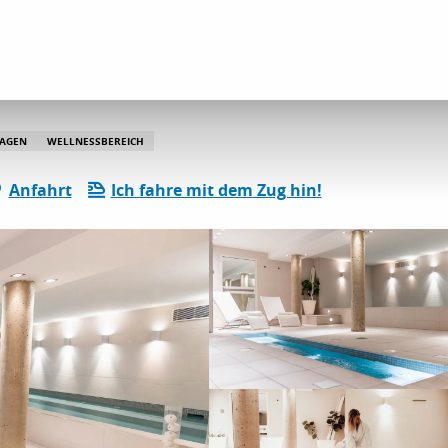
lle Aktivitäten im Bereich „Entspannung und Freizeit“
Le B Spa
LAGEN
WELLNESSBEREICH
Anfahrt
Ich fahre mit dem Zug hin!