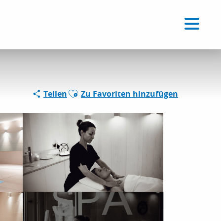
Voir les favoris
DE
Suche
Ajouter aux favoris
Teilen
Zu Favoriten hinzufügen