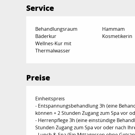
Service
Behandlungsraum
Hammam
Bäderkur
Kosmetikerin
Wellnes-Kur mit
Thermalwasser
Preise
Preise 2026
Einheitspreis
- Entspannungsbehandlung 3h (eine Behandl
können + 2 Stunden Zugang zum Spa vor ode
- Herrenpflege 3h (eine einstündige Behand
Stunden Zugang zum Spa vor oder nach Ihre
- Lunch & Spa (Ein Mittagessen ohne Geträn