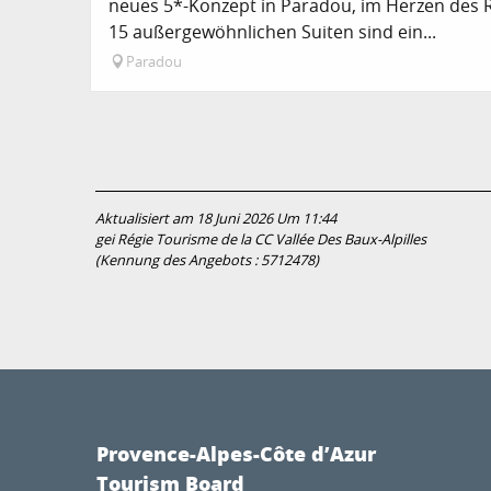
neues 5*-Konzept in Paradou, im Herzen des Re
15 außergewöhnlichen Suiten sind ein...
Paradou
Aktualisiert am 18 Juni 2026 Um 11:44
gei Régie Tourisme de la CC Vallée Des Baux-Alpilles
(Kennung des Angebots :
5712478
)
Provence-Alpes-Côte d’Azur
Tourism Board