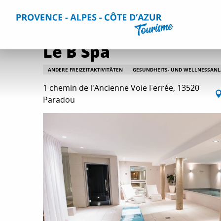
Aller
Home
Aktivitäten
Entspannung und Unterhaltung
A
au
contenu
principal
Le B Spa
ANDERE FREIZEITAKTIVITÄTEN
GESUNDHEITS- UND WELLNESSAN
1 chemin de l'Ancienne Voie Ferrée, 13520
Paradou