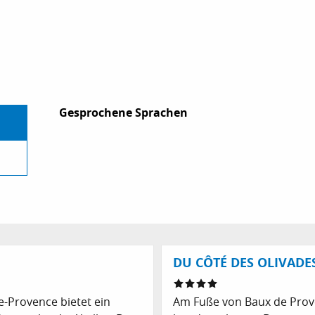
Gesprochene Sprachen
Gesprochene Sprachen
DU CÔTÉ DES OLIVADE
-Provence bietet ein
Am Fuße von Baux de Prove