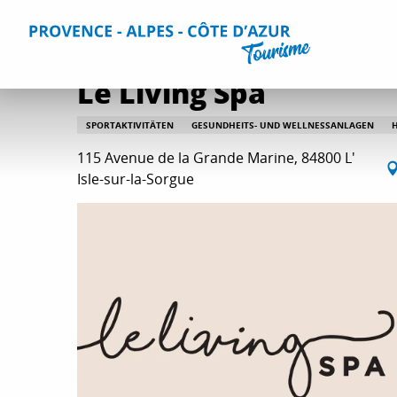
Aller
Home
Aktivitäten
Entspannung und Unterhaltung
A
au
contenu
principal
Le Living Spa
SPORTAKTIVITÄTEN
GESUNDHEITS- UND WELLNESSANLAGEN
115 Avenue de la Grande Marine, 84800 L'
Isle-sur-la-Sorgue