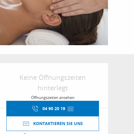
Öffnungszeiten & Kon
Keine Öffnungszeiten
hinterlegt
Öffnungszeiten ansehen
04 90 20 19
▒▒
KONTAKTIEREN SIE UNS