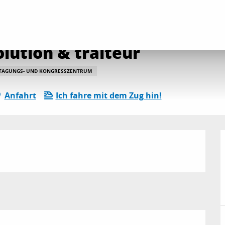
lle Aktivitäten im Bereich „Entspannung und Freizeit“
Les Salons de Véro 
olution & traiteur
TAGUNGS- UND KONGRESSZENTRUM
Anfahrt
Ich fahre mit dem Zug hin!