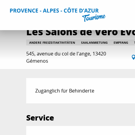
Aller
Home
Aktivitäten
Entspannung und Unterhaltung
A
au
contenu
principal
Les Salons de Véro Ev
ANDERE FREIZEITAKTIVITÄTEN
SAALANMIETUNG
EMPFANG
545, avenue du col de l'ange, 13420
Gémenos
Beschreibung
Zugänglich für Behinderte
Service