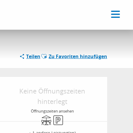
Evolution & traiteur
Voir les favoris
DE
Suche
Ajouter aux favoris
Teilen
Zu Favoriten hinzufügen
Öffnungszeiten & Kon
Keine Öffnungszeiten
hinterlegt
Öffnungszeiten ansehen
Terrasse
Parkplatz
+ 1 andere Leistung(en)