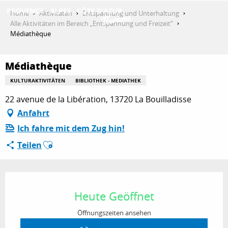
Aller
Home
Aktivitäten
Entspannung und Unterhaltung
au
Alle Aktivitäten im Bereich „Entspannung und Freizeit“
contenu
Médiathèque
ENTDECKEN
principal
Médiathèque
AKTIVITÄTEN
KULTURAKTIVITÄTEN
BIBLIOTHEK - MEDIATHEK
22 avenue de la Libération, 13720 La Bouilladisse
Anfahrt
AUFENTHALT
Ich fahre mit dem Zug hin!
Ajouter aux favoris
Teilen
ESPACE PRO
Öffnungszeiten & Kontaktdaten
Heute Geöffnet
Öffnungszeiten ansehen