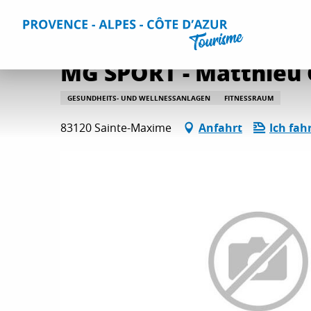
Aller
Home
Aktivitäten
Entspannung und Unterhaltung
A
au
contenu
principal
MG SPORT - Matthieu 
GESUNDHEITS- UND WELLNESSANLAGEN
FITNESSRAUM
83120 Sainte-Maxime
Anfahrt
Ich fah