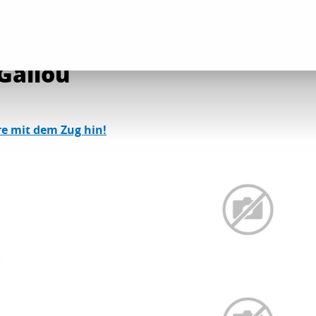
lle Aktivitäten im Bereich „Entspannung und Freizeit“
MG SPORT - Matthi
Gallou
re mit dem Zug hin!