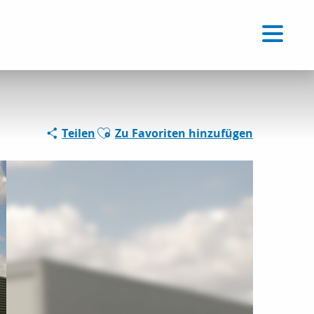
Voir les favoris
DE
Suche
Ajouter aux favoris
Teilen
Zu Favoriten hinzufügen