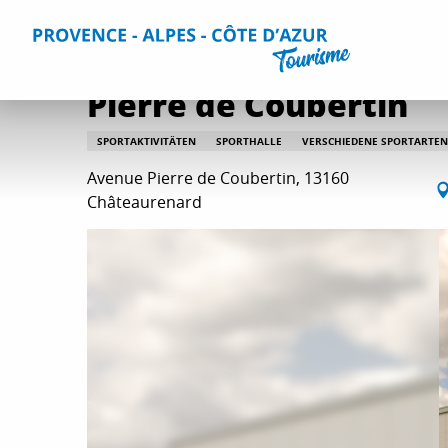
Aller
Home
Aktivitäten
Entspannung und Unterhaltung
A
au
contenu
principal
Pierre de Coubertin
SPORTAKTIVITÄTEN
SPORTHALLE
VERSCHIEDENE SPORTARTEN
Avenue Pierre de Coubertin, 13160
Châteaurenard